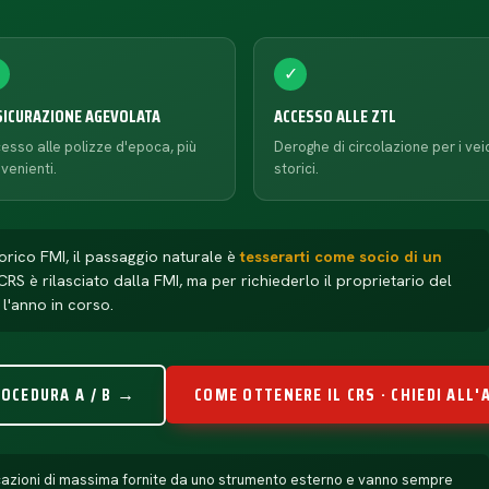
✓
✓
SICURAZIONE AGEVOLATA
ACCESSO ALLE ZTL
esso alle polizze d'epoca, più
Deroghe di circolazione per i veic
venienti.
storici.
torico FMI, il passaggio naturale è
tesserarti come socio di un
l CRS è rilasciato dalla FMI, ma per richiederlo il proprietario del
l'anno in corso.
ROCEDURA A / B →
COME OTTENERE IL CRS · CHIEDI ALL
ndicazioni di massima fornite da uno strumento esterno e vanno sempre