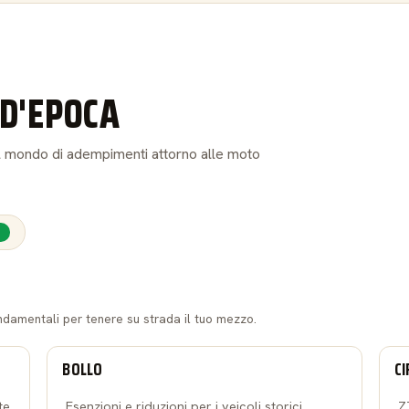
D'EPOCA
: il mondo di adempimenti attorno alle moto
E
ndamentali per tenere su strada il tuo mezzo.
BOLLO
CI
te
Esenzioni e riduzioni per i veicoli storici,
Z