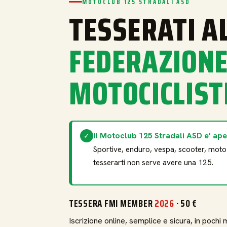
MOTOCLUB 125 STRADALI ASD
TESSERATI A
FEDERAZION
MOTOCICLIST
Il Motoclub 125 Stradali ASD e' ape
✓
Sportive, enduro, vespa, scooter, mot
tesserarti non serve avere una 125.
TESSERA FMI MEMBER
2026
· 50 €
Iscrizione online, semplice e sicura, in pochi