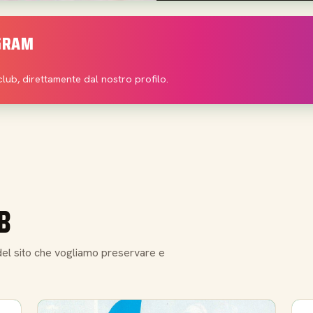
AGRAM
club, direttamente dal nostro profilo.
B
e del sito che vogliamo preservare e