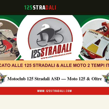
125
STRA
DALI
Motoclub 125 Stradali ASD — Moto 125 & Oltre
WWW.125STRADALI.COM