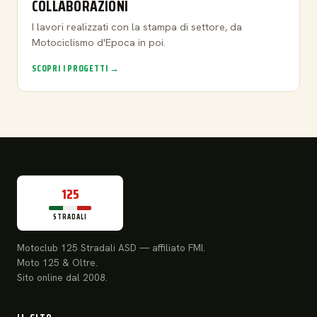
COLLABORAZIONI
I lavori realizzati con la stampa di settore, da
Motociclismo d'Epoca in poi.
SCOPRI I PROGETTI →
125
STRADALI
Motoclub 125 Stradali ASD — affiliato FMI.
Moto 125 & Oltre.
Sito online dal 2008.