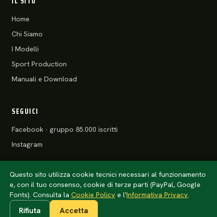
IL SITO
Home
Chi Siamo
I Modelli
Sport Production
Manuali e Download
SEGUICI
Facebook · gruppo 85.000 iscritti
Instagram
Questo sito utilizza cookie tecnici necessari al funzionamento
e, con il tuo consenso, cookie di terze parti (PayPal, Google
© 2026 Motoclub 125 Stradali ASD
Privacy Policy
·
Cookie Policy
Fonts). Consulta la
Cookie Policy
e l'
Informativa Privacy
.
Rifiuta
Accetta
Anteprima · l'anno della tessera arriva da
config/club.php
(un solo