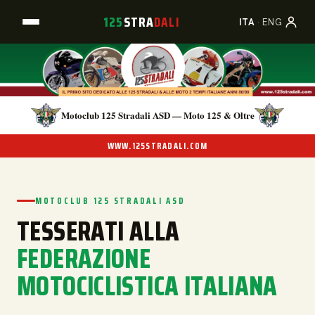
125
STRA
DALI
A
B
C
ITA
·
ENG
Motoclub 125 Stradali ASD — Moto 125 & Oltre
WWW.125STRADALI.COM
MOTOCLUB 125 STRADALI ASD
TESSERATI ALLA
FEDERAZIONE
MOTOCICLISTICA ITALIANA