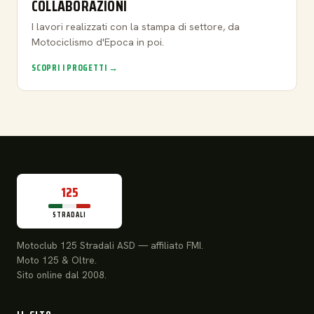
COLLABORAZIONI
I lavori realizzati con la stampa di settore, da
Motociclismo d'Epoca in poi.
SCOPRI I PROGETTI →
125
STRADALI
Motoclub 125 Stradali ASD — affiliato FMI.
Moto 125 & Oltre.
Sito online dal 2008.