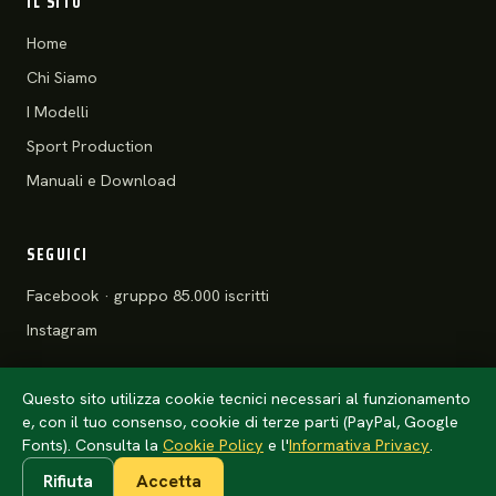
IL SITO
Home
Chi Siamo
I Modelli
Sport Production
Manuali e Download
SEGUICI
Facebook · gruppo 85.000 iscritti
Instagram
Questo sito utilizza cookie tecnici necessari al funzionamento
e, con il tuo consenso, cookie di terze parti (PayPal, Google
© 2026 Motoclub 125 Stradali ASD
Privacy Policy
·
Cookie Policy
Fonts). Consulta la
Cookie Policy
e l'
Informativa Privacy
.
Rifiuta
Accetta
Anteprima · l'anno della tessera arriva da
config/club.php
(un solo