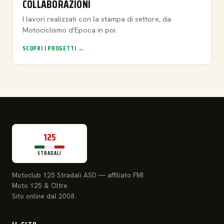
COLLABORAZIONI
I lavori realizzati con la stampa di settore, da
Motociclismo d'Epoca in poi.
SCOPRI I PROGETTI →
125
STRADALI
Motoclub 125 Stradali ASD — affiliato FMI.
Moto 125 & Oltre.
Sito online dal 2008.