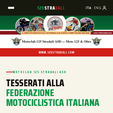
125
STRA
DALI
A
B
C
ITA
·
ENG
Motoclub 125 Stradali ASD — Moto 125 & Oltre
WWW.125STRADALI.COM
MOTOCLUB 125 STRADALI ASD
TESSERATI ALLA
FEDERAZIONE
MOTOCICLISTICA ITALIANA