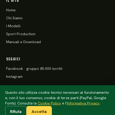
IL SITO
Home
Chi Siamo
I Modelli
Sport Production
Manuali e Download
SEGUICI
Facebook · gruppo 85.000 iscritti
Instagram
Questo sito utilizza cookie tecnici necessari al funzionamento
e, con il tuo consenso, cookie di terze parti (PayPal, Google
© 2026 Motoclub 125 Stradali ASD
Privacy Policy
·
Cookie Policy
Fonts). Consulta la
Cookie Policy
e l'
Informativa Privacy
.
Rifiuta
Accetta
Anteprima · l'anno della tessera arriva da
config/club.php
(un solo