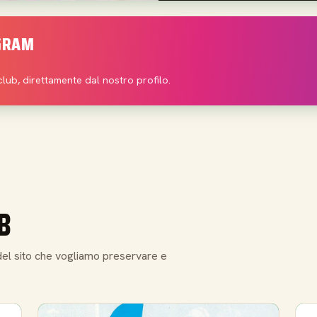
AGRAM
club, direttamente dal nostro profilo.
B
e del sito che vogliamo preservare e