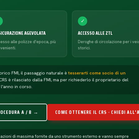
✓
✓
SICURAZIONE AGEVOLATA
ACCESSO ALLE ZTL
esso alle polizze d'epoca, più
Deroghe di circolazione per i veic
venienti.
storici.
torico FMI, il passaggio naturale è
tesserarti come socio di un
l CRS è rilasciato dalla FMI, ma per richiederlo il proprietario del
l'anno in corso.
ROCEDURA A / B →
COME OTTENERE IL CRS · CHIEDI ALL
ndicazioni di massima fornite da uno strumento esterno e vanno sempre