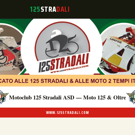
125
STRA
DALI
Motoclub 125 Stradali ASD — Moto 125 & Oltre
WWW.125STRADALI.COM