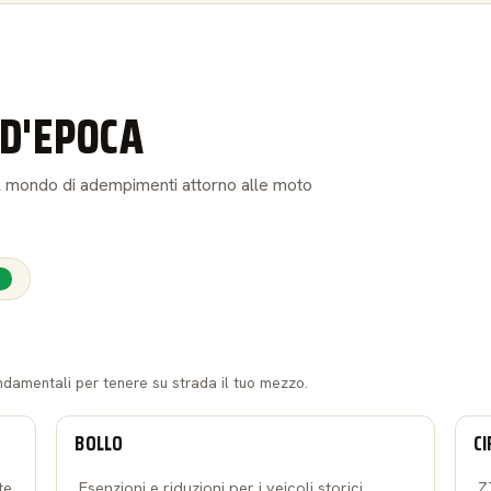
D'EPOCA
: il mondo di adempimenti attorno alle moto
E
ndamentali per tenere su strada il tuo mezzo.
BOLLO
CI
te
Esenzioni e riduzioni per i veicoli storici,
Z