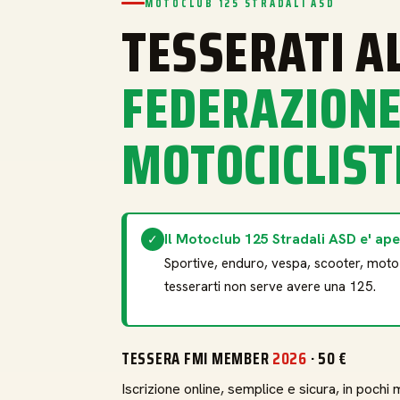
MOTOCLUB 125 STRADALI ASD
TESSERATI A
FEDERAZION
MOTOCICLIST
Il Motoclub 125 Stradali ASD e' ape
✓
Sportive, enduro, vespa, scooter, mot
tesserarti non serve avere una 125.
TESSERA FMI MEMBER
2026
· 50 €
Iscrizione online, semplice e sicura, in pochi