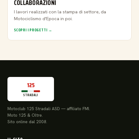
COLLABORAZIONI
I lavori realizzati con la stampa di settore, da
Motociclismo d'Epoca in poi.
SCOPRI I PROGETTI →
125
STRADALI
Motoclub 125 Stradali ASD — affiliato FMI.
Moto 125 & Oltre.
Sito online dal 2008.