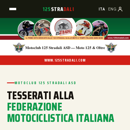
125
STRA
DALI
A
B
C
ITA
·
ENG
Motoclub 125 Stradali ASD — Moto 125 & Oltre
WWW.125STRADALI.COM
MOTOCLUB 125 STRADALI ASD
TESSERATI ALLA
FEDERAZIONE
MOTOCICLISTICA ITALIANA