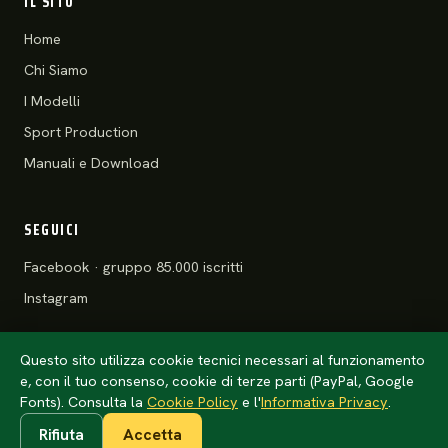
IL SITO
Home
Chi Siamo
I Modelli
Sport Production
Manuali e Download
SEGUICI
Facebook · gruppo 85.000 iscritti
Instagram
Questo sito utilizza cookie tecnici necessari al funzionamento
e, con il tuo consenso, cookie di terze parti (PayPal, Google
© 2026 Motoclub 125 Stradali ASD
Privacy Policy
·
Cookie Policy
Fonts). Consulta la
Cookie Policy
e l'
Informativa Privacy
.
Rifiuta
Accetta
Anteprima · l'anno della tessera arriva da
config/club.php
(un solo