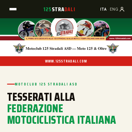
125
STRA
DALI
A
B
C
ITA
·
ENG
Motoclub 125 Stradali ASD — Moto 125 & Oltre
WWW.125STRADALI.COM
MOTOCLUB 125 STRADALI ASD
TESSERATI ALLA
FEDERAZIONE
MOTOCICLISTICA ITALIANA