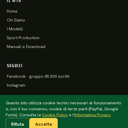
IL SITO
Home
Chi Siamo
I Modelli
Sport Production
Manuali e Download
SEGUICI
Facebook · gruppo 85.000 iscritti
Instagram
Questo sito utilizza cookie tecnici necessari al funzionamento
e, con il tuo consenso, cookie di terze parti (PayPal, Google
© 2026 Motoclub 125 Stradali ASD
Privacy Policy
·
Cookie Policy
Fonts). Consulta la
Cookie Policy
e l'
Informativa Privacy
.
Rifiuta
Accetta
Anteprima · l'anno della tessera arriva da
config/club.php
(un solo