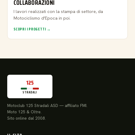
COLLABORAZIONI
I lavori realizzati con la stampa di settore, da
Motociclismo d'Epoca in poi.
SCOPRI I PROGETTI →
125
STRADALI
Motoclub 125 Stradali ASD — affiliato FMI.
Moto 125 & Oltre.
Sito online dal 2008.