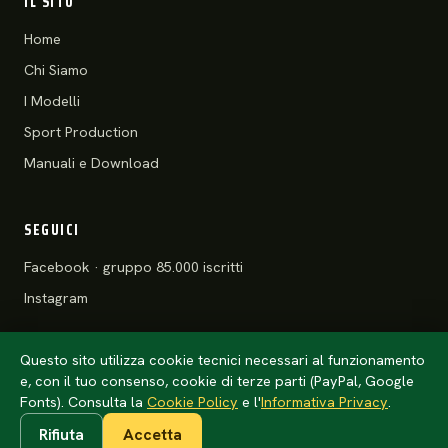
IL SITO
Home
Chi Siamo
I Modelli
Sport Production
Manuali e Download
SEGUICI
Facebook · gruppo 85.000 iscritti
Instagram
Questo sito utilizza cookie tecnici necessari al funzionamento
e, con il tuo consenso, cookie di terze parti (PayPal, Google
© 2026 Motoclub 125 Stradali ASD
Privacy Policy
·
Cookie Policy
Fonts). Consulta la
Cookie Policy
e l'
Informativa Privacy
.
Rifiuta
Accetta
Anteprima · l'anno della tessera arriva da
config/club.php
(un solo