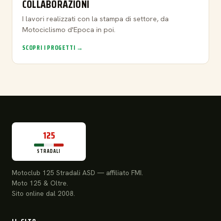
COLLABORAZIONI
I lavori realizzati con la stampa di settore, da
Motociclismo d'Epoca in poi.
SCOPRI I PROGETTI →
125
STRADALI
Motoclub 125 Stradali ASD — affiliato FMI.
Moto 125 & Oltre.
Sito online dal 2008.