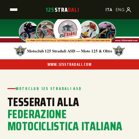
125
STRA
DALI
A
B
C
ITA
·
ENG
Motoclub 125 Stradali ASD — Moto 125 & Oltre
WWW.125STRADALI.COM
MOTOCLUB 125 STRADALI ASD
TESSERATI ALLA
FEDERAZIONE
MOTOCICLISTICA ITALIANA