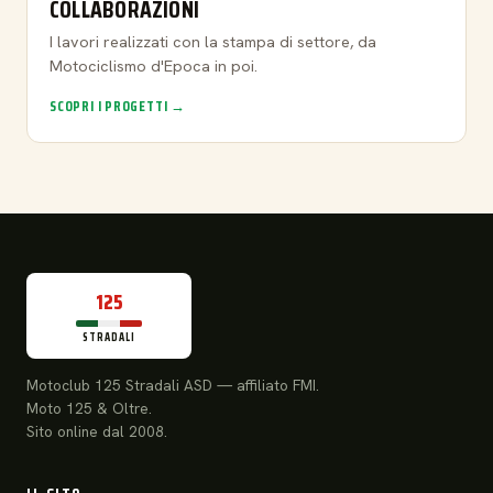
COLLABORAZIONI
I lavori realizzati con la stampa di settore, da
Motociclismo d'Epoca in poi.
SCOPRI I PROGETTI →
125
STRADALI
Motoclub 125 Stradali ASD — affiliato FMI.
Moto 125 & Oltre.
Sito online dal 2008.