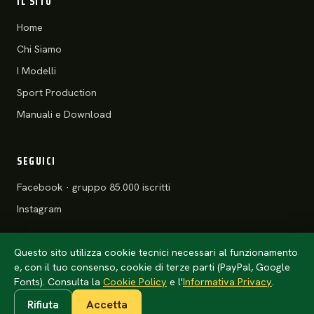
IL SITO
Home
Chi Siamo
I Modelli
Sport Production
Manuali e Download
SEGUICI
Facebook · gruppo 85.000 iscritti
Instagram
Questo sito utilizza cookie tecnici necessari al funzionamento
e, con il tuo consenso, cookie di terze parti (PayPal, Google
© 2026 Motoclub 125 Stradali ASD
Privacy Policy
·
Cookie Policy
Fonts). Consulta la
Cookie Policy
e l'
Informativa Privacy
.
Rifiuta
Accetta
Anteprima · l'anno della tessera arriva da
config/club.php
(un solo