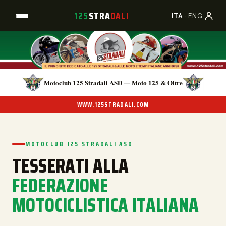
125
STRA
DALI
A
B
C
ITA
·
ENG
Motoclub 125 Stradali ASD — Moto 125 & Oltre
WWW.125STRADALI.COM
MOTOCLUB 125 STRADALI ASD
TESSERATI ALLA
FEDERAZIONE
MOTOCICLISTICA ITALIANA