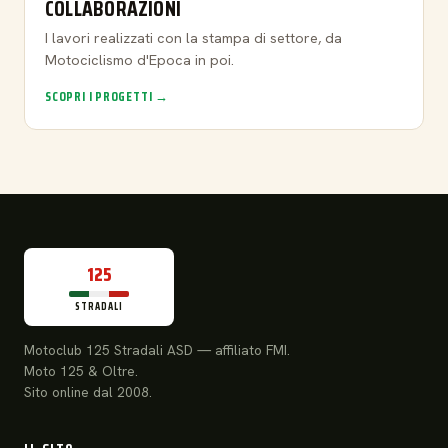
COLLABORAZIONI
I lavori realizzati con la stampa di settore, da
Motociclismo d'Epoca in poi.
SCOPRI I PROGETTI →
125
STRADALI
Motoclub 125 Stradali ASD — affiliato FMI.
Moto 125 & Oltre.
Sito online dal 2008.