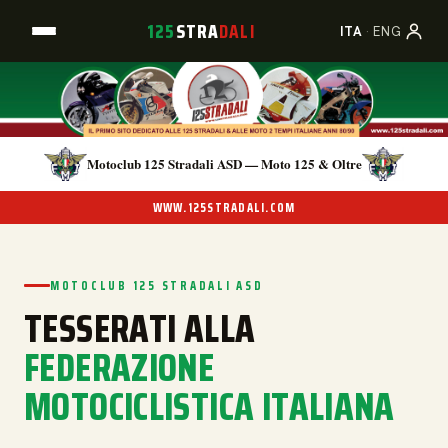
125
STRA
DALI
A
B
C
ITA
·
ENG
Motoclub 125 Stradali ASD — Moto 125 & Oltre
WWW.125STRADALI.COM
MOTOCLUB 125 STRADALI ASD
TESSERATI ALLA
FEDERAZIONE
MOTOCICLISTICA ITALIANA