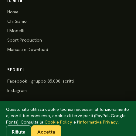
IL SITO
Home
Chi Siamo
I Modelli
Sport Production
Manuali e Download
SEGUICI
Facebook · gruppo 85.000 iscritti
Instagram
Questo sito utilizza cookie tecnici necessari al funzionamento
e, con il tuo consenso, cookie di terze parti (PayPal, Google
© 2026 Motoclub 125 Stradali ASD
Privacy Policy
·
Cookie Policy
Fonts). Consulta la
Cookie Policy
e l'
Informativa Privacy
.
Rifiuta
Accetta
Anteprima · l'anno della tessera arriva da
config/club.php
(un solo